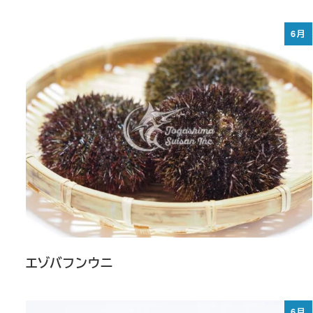
6月
エゾバフンウニ
6月