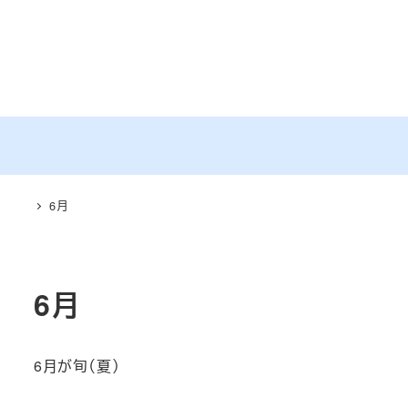
メ
イ
ン
コ
ン
テ
ン
ツ
6月
へ
移
動
6月
6月が旬（夏）