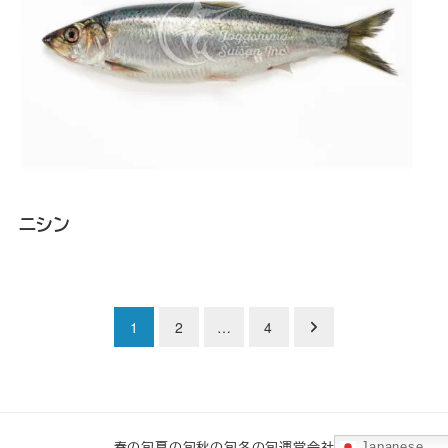
ニシン
1
2
…
4
春の旬
夏の旬
秋の旬
冬の旬
運営会社
Japanese