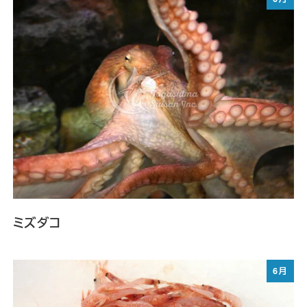
ミズダコ
6月