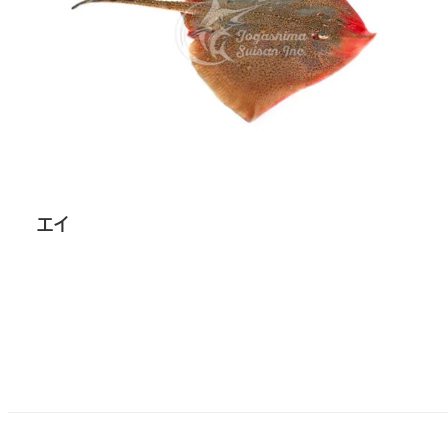
エイ
投
稿
の