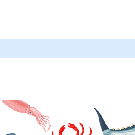
メ
イ
ン
コ
ン
テ
ン
ツ
へ
移
動