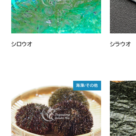
シロウオ
シラウオ
海藻/その他