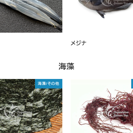
メジナ
海藻
海藻/その他