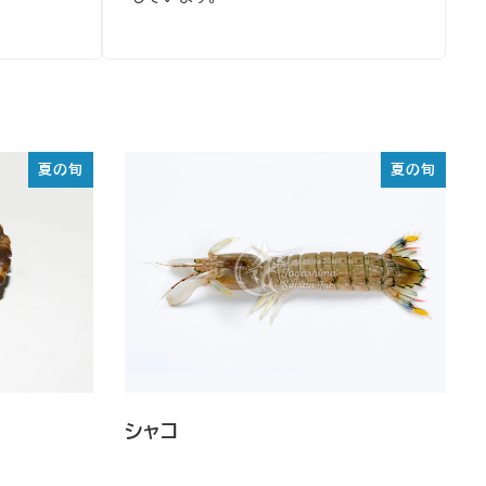
夏の旬
夏の旬
シャコ