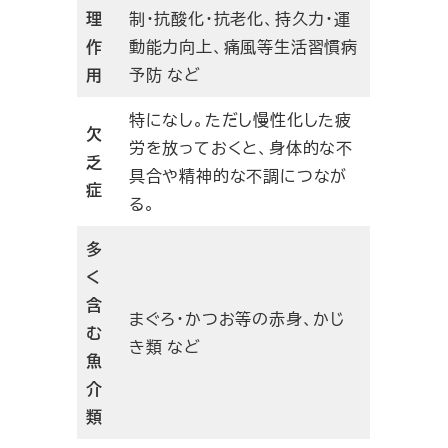
理
制・抗酸化・抗老化、持久力・運
作
動能力向上、痛風等生活習慣病
用
予防 など
特になし。ただし慢性化した疲
欠
労を放っておくと、身体的な不
乏
具合や精神的な不調につなが
症
る。
多
く
含
まぐろ・かつお等の赤身、かじ
む
き類 など
魚
介
類