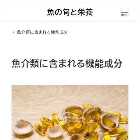
メ
魚の旬と栄養
イ
MENU
ン
魚介類に含まれる機能成分
コ
ン
テ
ン
魚介類に含まれる機能成分
ツ
へ
移
動