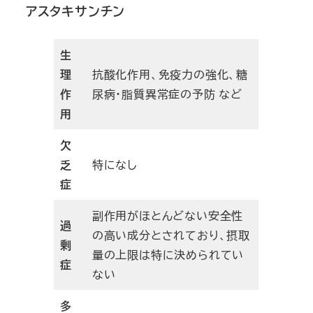
アスタキサンチン
生
理
抗酸化作用、免疫力の強化、糖
作
尿病・脂質異常症の予防 など
用
欠
乏
特になし
症
副作用がほとんどない安全性
過
の高い成分とされており、摂取
剰
量の上限は特に決められてい
症
ない
多