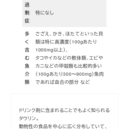
過
剰
特になし
症
多
さざえ、かき、ほたてといった貝
く
類は特に高濃度（100gあたり
含
1000mg以上）、
む
タコやイカなどの軟体類、エビや
魚
カニなどの甲殻類も比較的多い
介
（100gあたり300〜900mg）魚肉
類
であれば血合の部分 など
ドリンク剤に含まれることでもよく知られる
タウリン。
動物性の食品を中心に広く分布していて、