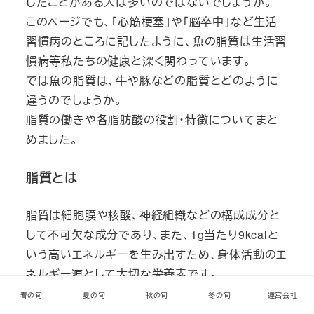
したことがある人は多いのではないでしょうか。
このページでも、「心筋梗塞」や「脳卒中」など生活
習慣病のところに記したように、魚の脂質は生活習
慣病等私たちの健康と深く関わっています。
では魚の脂質は、牛や豚などの脂質とどのように
違うのでしょうか。
脂質の働きや各脂肪酸の役割・特徴についてまと
めました。
脂質とは
脂質は細胞膜や核酸、神経組織などの構成成分と
して不可欠な成分であり、また、1g当たり9kcalと
いう高いエネルギーを生み出すため、身体活動のエ
ネルギー源として大切な栄養素です。
一方で、身体に悪影響を及ぼす動物性等の脂質の
春の旬
夏の旬
秋の旬
冬の旬
運営会社
摂り過ぎによる肥満や脂質異常症、動脈硬化など