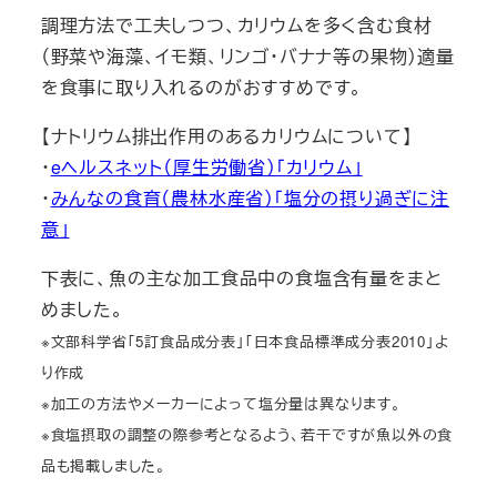
調理方法で工夫しつつ、カリウムを多く含む食材
（野菜や海藻、イモ類、リンゴ・バナナ等の果物）適量
を食事に取り入れるのがおすすめです。
【ナトリウム排出作用のあるカリウムについて】
・
eヘルスネット（厚生労働省）「カリウム」
・
みんなの食育（農林水産省）「塩分の摂り過ぎに注
意」
下表に、魚の主な加工食品中の食塩含有量をまと
めました。
※文部科学省「5訂食品成分表」「日本食品標準成分表2010」よ
り作成
※加工の方法やメーカーによって塩分量は異なります。
※食塩摂取の調整の際参考となるよう、若干ですが魚以外の食
品も掲載しました。