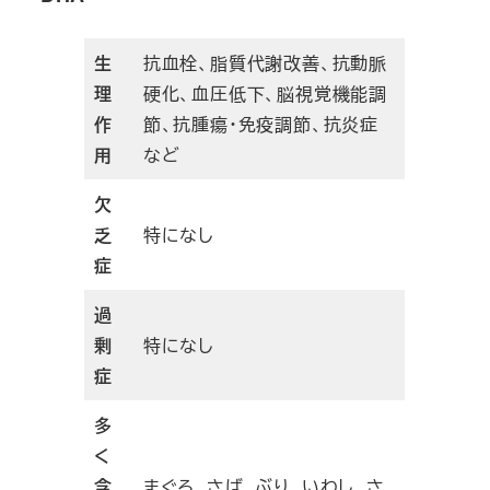
生
抗血栓、脂質代謝改善、抗動脈
理
硬化、血圧低下、脳視覚機能調
作
節、抗腫瘍・免疫調節、抗炎症
用
など
欠
乏
特になし
症
過
剰
特になし
症
多
く
含
まぐろ、さば、ぶり、いわし、さ