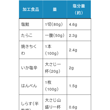
塩分量
加工食品
量
（約）
塩鮭
1切（80g）
4.6g
たらこ
一腹（50g）
2.3g
焼きちく
1本
2.4g
わ
（100g）
大さじ一
いか塩辛
2g
杯（20g）
1枚
はんぺん
1.5g
（100g）
大さじ山
しらす（半
盛り一杯
0.6g