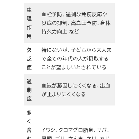
生
血栓予防、過剰な免疫反応や
理
炎症の抑制、高血圧予防、身体
作
持久力向上 など
用
欠
特にないが、子どもから大人ま
乏
で全ての年代の人が摂取する
症
ことが望ましいとされている
過
血液が凝固しにくくなる、出血
剰
が止まりにくくなる
症
多
く
含
イワシ、クロマグロ脂身、サバ、
む
真鯛、ブリ、さんま、さけ、あじ