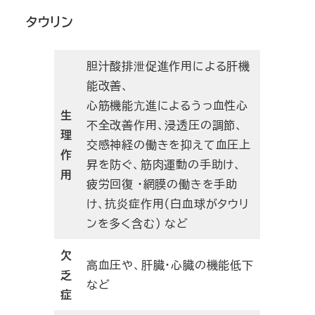
タウリン
胆汁酸排泄促進作用による肝機
能改善、
心筋機能亢進によるうっ血性心
生
不全改善作用、浸透圧の調節、
理
交感神経の働きを抑えて血圧上
作
昇を防ぐ、筋肉運動の手助け、
用
疲労回復 ・網膜の働きを手助
け、抗炎症作用（白血球がタウリ
ンを多く含む） など
欠
高血圧や、肝臓・心臓の機能低下
乏
など
症