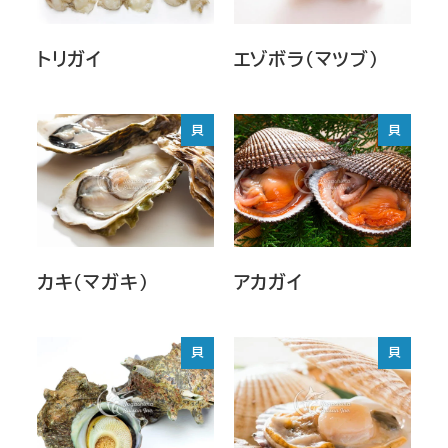
トリガイ
エゾボラ（マツブ）
貝
貝
カキ（マガキ）
アカガイ
貝
貝