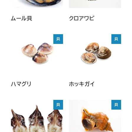
ムール貝
クロアワビ
貝
貝
ハマグリ
ホッキガイ
貝
貝