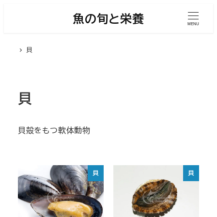
メ
魚の旬と栄養
イ
MENU
ン
貝
コ
ン
テ
ン
貝
ツ
へ
貝殻をもつ軟体動物
移
動
貝
貝