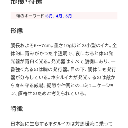
形態・特徴
旬のキーワード：
3月
, 
4月
, 
5月
形態
胴長およそ5〜7cm。重さ10gほどの小型のイカ。全
体的に青みがかった半透明で、夜になると体の発
光器が青白く光る。発光器はすべて腹側にあり、一
番強く光るのは腕の発行器。目の下、胴体にも発行
器が分布している。ホタルイカが発光するのは敵か
ら身を守る威嚇、擬態や仲間とのコミュニケーショ
ン、餌寄せのためと考えられている。
特徴
日本海に生息するホタルイカは対馬暖流に乗って