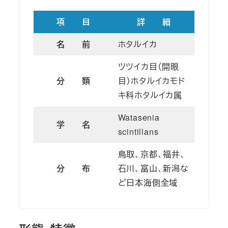
項 目
詳 細
名 前
ホタルイカ
ツツイカ目（開眼
分 類
目）ホタルイカモド
キ科ホタルイカ属
Watasenia
学 名
scintillans
鳥取、京都、福井、
分 布
石川、富山、新潟な
ど日本海側全域