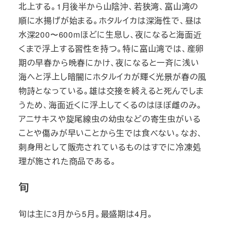
北上する。1月後半から山陰沖、若狭湾、富山湾の
順に水揚げが始まる。ホタルイカは深海性で、昼は
水深200〜600mほどに生息し、夜になると海面近
くまで浮上する習性を持つ。特に富山湾では、産卵
期の早春から晩春にかけ、夜になると一斉に浅い
海へと浮上し暗闇にホタルイカが輝く光景が春の風
物詩となっている。雄は交接を終えると死んでしま
うため、海面近くに浮上してくるのはほぼ雌のみ。
アニサキスや旋尾線虫の幼虫などの寄生虫がいる
ことや傷みが早いことから生では食べない。なお、
刺身用として販売されているものはすでに冷凍処
理が施された商品である。
旬
旬は主に3月から5月。最盛期は4月。