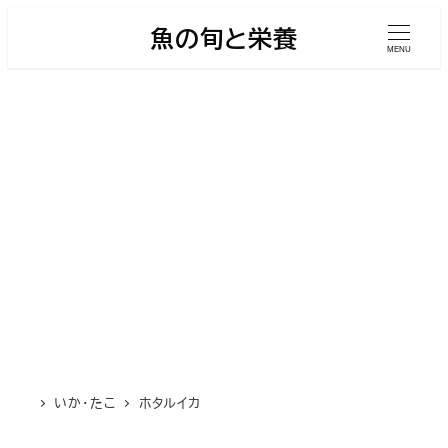
メ
魚の旬と栄養
イ
MENU
ン
コ
ン
テ
ン
ツ
へ
移
動
いか・たこ
ホタルイカ