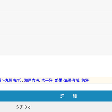
道〜九州南岸）
, 
瀬戸内海
, 
太平洋
, 
熱帯・温帯海域
, 
黄海
詳 細
タチウオ