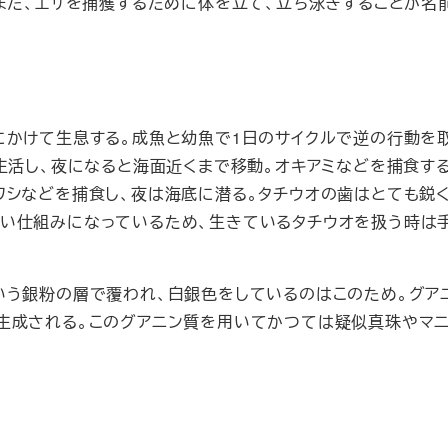
また、エサを捕獲するために体を立て、立ち泳ぎすることが名
にかけて生息する。成魚と幼魚で1日のサイクルで逆の行動を
生活し、夜になると海面近くまで移動。オキアミなどを捕食す
ワシなどを捕食し、夜は海底に潜る。タチウオの歯はとても鋭
い仕組みになっているため、生きているタチウオを扱う時は
いう銀粉の層で覆われ、白銀色をしているのはこのため。グア
生成される。このグアニン質を用いてかつては疑似真珠やマニ