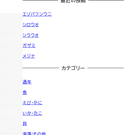
最近の投稿
エゾバフンウニ
シロウオ
シラウオ
ガザミ
メジナ
カテゴリー
通年
魚
えび・かに
いか・たこ
貝
海藻/その他