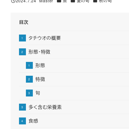
カテゴリー
カテゴリー
カテゴリー
2024.7.24
Master
魚
夏の旬
秋の旬
投稿日
著
者
目次
タチウオの概要
形態・特徴
形態
特徴
旬
多く含む栄養素
食感