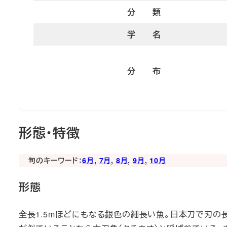
分 類
学 名
分 布
形態・特徴
旬のキーワード：
6月
, 
7月
, 
8月
, 
9月
, 
10月
形態
全長1.5mほどにもなる銀色の細長い魚。日本刀で刃の長