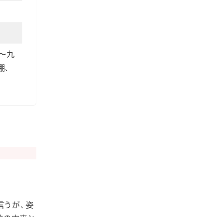
〜九
棚、
言うが、姿