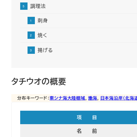
調理法
刺身
焼く
揚げる
タチウオの概要
分布キーワード：
東シナ海大陸棚域
, 
渤海
, 
日本海沿岸（北海
項 目
名 前