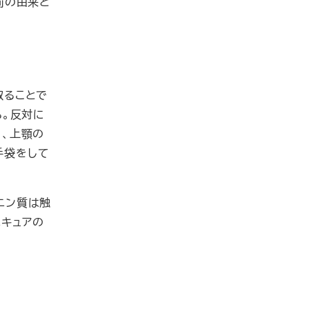
前の由来と
取ることで
る。反対に
く、上顎の
手袋をして
ニン質は触
キュアの