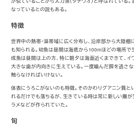
が似ていることから太刀魚（タチウオ）と呼ばれている。
なっているとの説もある。
特徴
世界中の熱帯・温帯域に広く分布し、沿岸部から大陸棚
も知られる。幼魚は昼間は海底から100mほどの場所で
成魚は昼間は上の方、特に朝夕は海面近くまできて、イ
大きな歯が内向きに生えている。一度噛んだ餌を逃さな
触らなければいけない。
体表にうろこがないのも特徴。そのかわりグアニン質と
れるだけでも落ちるが、生きている時は常に新しい層が
ラメなどが作られていた。
旬