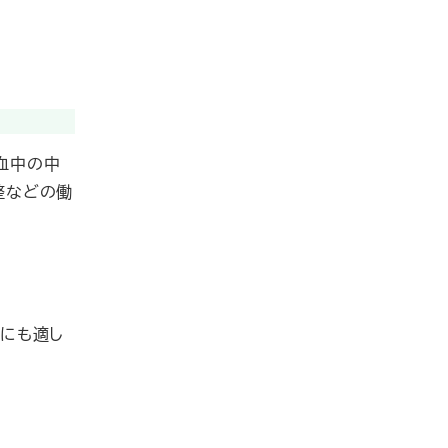
、血中の中
整などの働
ーにも適し