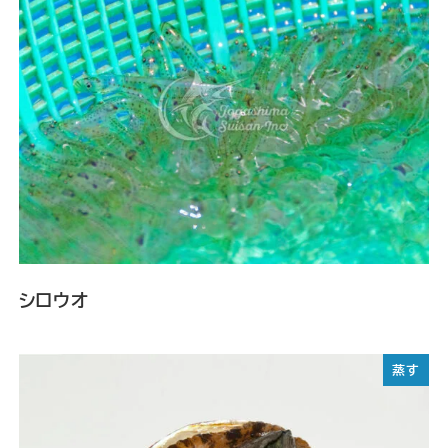
シロウオ
蒸す