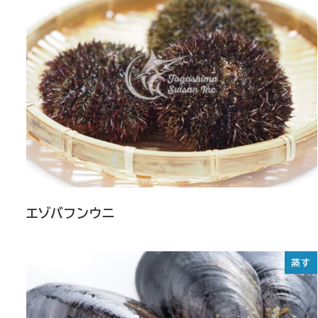
エゾバフンウニ
蒸す