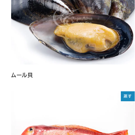
ムール貝
蒸す