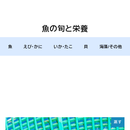
魚の旬と栄養
魚
えび・かに
いか・たこ
貝
海藻/その他
蒸す