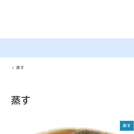
メ
イ
ン
コ
ン
テ
ン
ツ
蒸す
へ
移
動
蒸す
蒸す