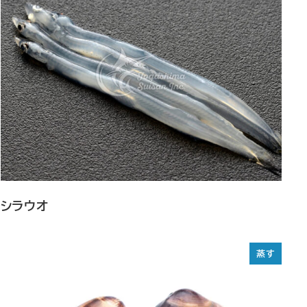
シラウオ
蒸す