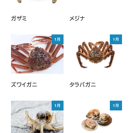
ガザミ
メジナ
1月
1月
ズワイガニ
タラバガニ
1月
1月