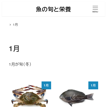
メ
魚の旬と栄養
イ
MENU
ン
1月
コ
ン
テ
ン
1月
ツ
へ
1月が旬（冬）
移
動
1月
1月