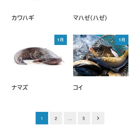
カワハギ
マハゼ（ハゼ）
1月
1月
ナマズ
コイ
投
1
2
…
5
稿