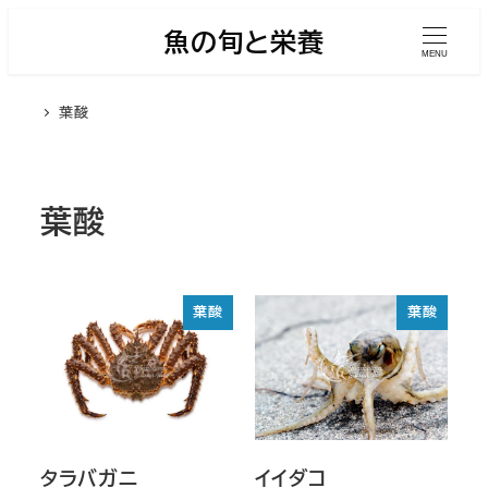
メ
魚の旬と栄養
イ
MENU
ン
葉酸
コ
ン
テ
ン
葉酸
ツ
へ
移
葉酸
葉酸
動
タラバガニ
イイダコ