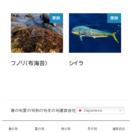
葉酸
葉酸
フノリ（布海苔）
シイラ
春の旬
夏の旬
秋の旬
冬の旬
運営会社
Japanese
©
城ヶ島水産
・
CORAL
春の旬
夏の旬
秋の旬
冬の旬
運営会社