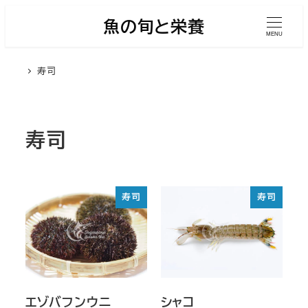
メ
魚の旬と栄養
イ
MENU
ン
寿司
コ
ン
テ
ン
寿司
ツ
へ
移
寿司
寿司
動
エゾバフンウニ
シャコ