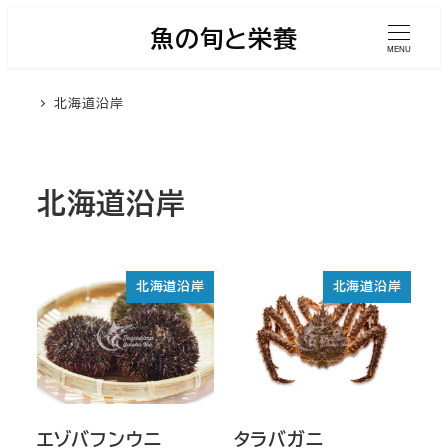
メ
魚の旬と栄養
イ
MENU
ン
北海道沿岸
コ
ン
テ
ン
北海道沿岸
ツ
へ
移
北海道沿岸
北海道沿岸
動
エゾバフンウニ
タラバガニ