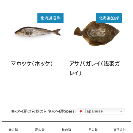
北海道沿岸
北海道沿岸
マホッケ（ホッケ）
アサバガレイ（浅羽ガ
レイ）
春の旬
夏の旬
秋の旬
冬の旬
運営会社
Japanese
©
城ヶ島水産
・
CORAL
春の旬
夏の旬
秋の旬
冬の旬
運営会社