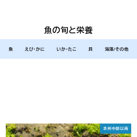
魚の旬と栄養
魚
えび・かに
いか・たこ
貝
海藻/その他
本州中部以南