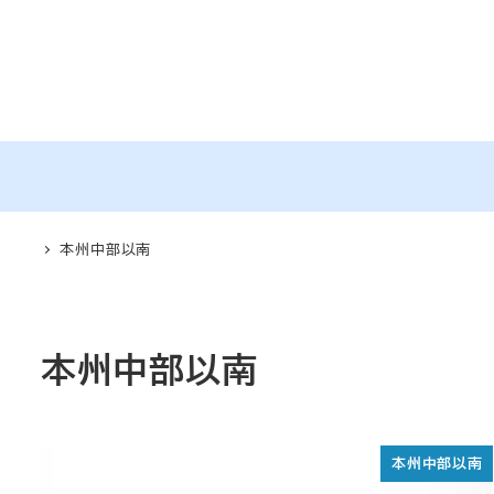
メ
イ
ン
コ
ン
テ
ン
ツ
本州中部以南
へ
移
動
本州中部以南
本州中部以南