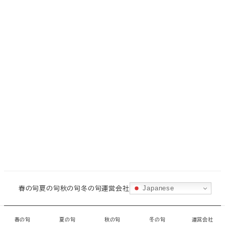
春の旬
夏の旬
秋の旬
冬の旬
運営会社
Japanese
©
城ヶ島水産
・
CORAL
春の旬
夏の旬
秋の旬
冬の旬
運営会社