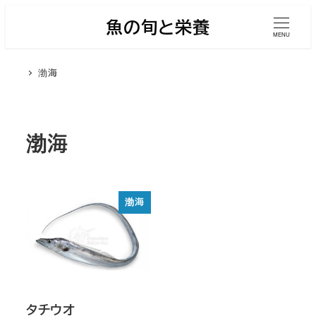
メ
魚の旬と栄養
イ
MENU
ン
渤海
コ
ン
テ
ン
渤海
ツ
へ
移
渤海
動
タチウオ