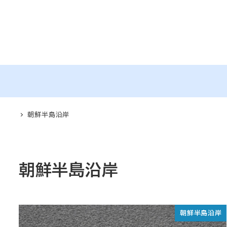
メ
イ
ン
コ
ン
テ
ン
ツ
朝鮮半島沿岸
へ
移
動
朝鮮半島沿岸
朝鮮半島沿岸