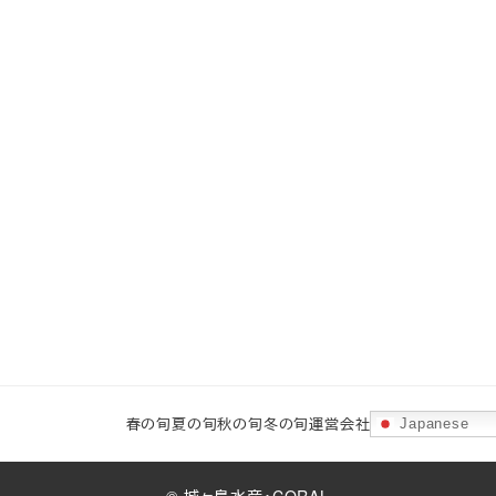
春の旬
夏の旬
秋の旬
冬の旬
運営会社
Japanese
©
城ヶ島水産
・
CORAL