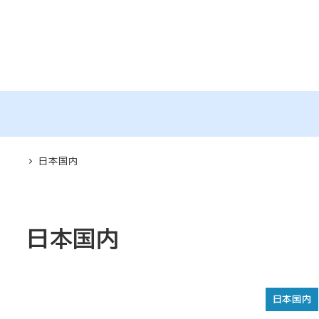
メ
イ
ン
コ
ン
テ
ン
ツ
日本国内
へ
移
動
日本国内
日本国内