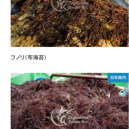
フノリ（布海苔）
日本国内