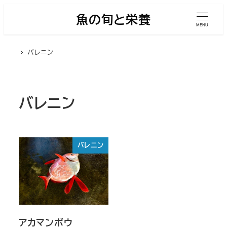
メ
魚の旬と栄養
イ
MENU
ン
バレニン
コ
ン
テ
ン
バレニン
ツ
へ
移
バレニン
動
アカマンボウ