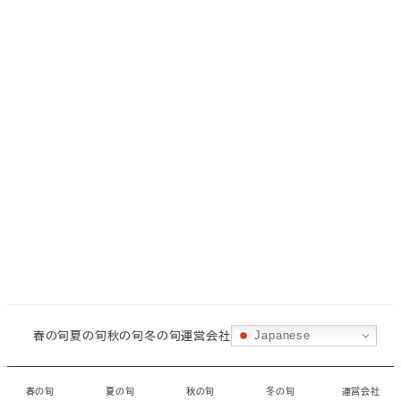
春の旬
夏の旬
秋の旬
冬の旬
運営会社
Japanese
©
城ヶ島水産
・
CORAL
春の旬
夏の旬
秋の旬
冬の旬
運営会社