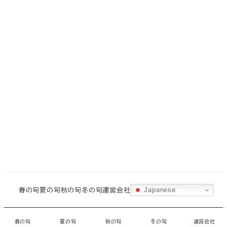
春の旬
夏の旬
秋の旬
冬の旬
運営会社
Japanese
©
城ヶ島水産
・
CORAL
春の旬
夏の旬
秋の旬
冬の旬
運営会社