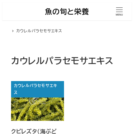
メ
魚の旬と栄養
イ
MENU
ン
カウレルパラセモサエキス
コ
ン
テ
ン
カウレルパラセモサエキス
ツ
へ
移
カウレルパラセモサエキ
動
ス
クビレズタ（海ぶど