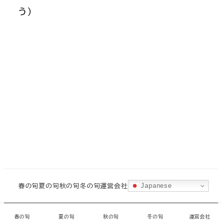
う）
春の旬
夏の旬
秋の旬
冬の旬
運営会社
Japanese
©
城ヶ島水産
・
CORAL
春の旬
夏の旬
秋の旬
冬の旬
運営会社