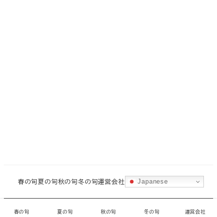
春の旬
夏の旬
秋の旬
冬の旬
運営会社
Japanese
©
城ヶ島水産
・
CORAL
春の旬
夏の旬
秋の旬
冬の旬
運営会社