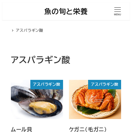
メ
魚の旬と栄養
イ
MENU
ン
アスパラギン酸
コ
ン
テ
ン
アスパラギン酸
ツ
へ
移
アスパラギン酸
アスパラギン酸
動
ムール貝
ケガニ（毛ガニ）