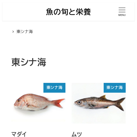
メ
魚の旬と栄養
イ
MENU
ン
東シナ海
コ
ン
テ
ン
東シナ海
ツ
へ
移
東シナ海
東シナ海
動
マダイ
ムツ