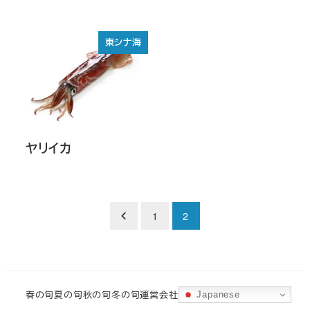
東シナ海
ヤリイカ
投
1
2
稿
の
春の旬
夏の旬
秋の旬
冬の旬
運営会社
ペ
Japanese