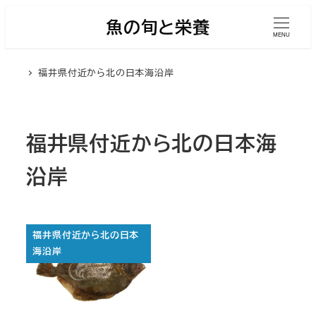
メ
魚の旬と栄養
イ
MENU
ン
福井県付近から北の日本海沿岸
コ
ン
テ
ン
福井県付近から北の日本海
ツ
沿岸
へ
移
動
福井県付近から北の日本
海沿岸