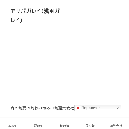
アサバガレイ（浅羽ガ
レイ）
春の旬
夏の旬
秋の旬
冬の旬
運営会社
Japanese
©
城ヶ島水産
・
CORAL
春の旬
夏の旬
秋の旬
冬の旬
運営会社