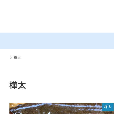
メ
イ
ン
コ
ン
テ
ン
ツ
樺太
へ
移
動
樺太
樺太