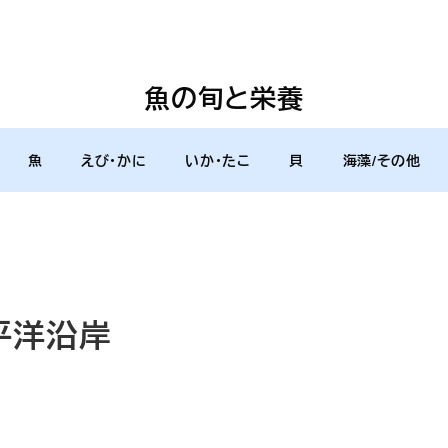
魚の旬と栄養
魚
えび・かに
いか・たこ
貝
海藻/その他
平洋沿岸