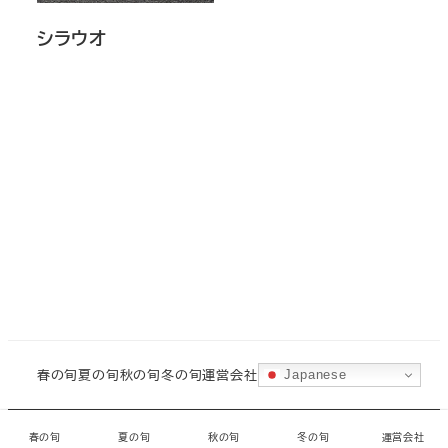
シラウオ
春の旬
夏の旬
秋の旬
冬の旬
運営会社
Japanese
©
城ヶ島水産
・
CORAL
春の旬
夏の旬
秋の旬
冬の旬
運営会社