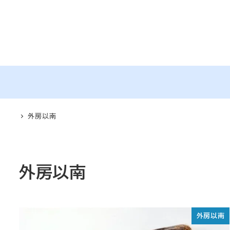
メ
イ
ン
コ
ン
テ
ン
ツ
外房以南
へ
移
動
外房以南
外房以南