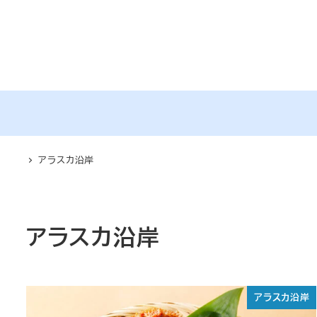
メ
イ
ン
コ
ン
テ
ン
ツ
アラスカ沿岸
へ
移
動
アラスカ沿岸
アラスカ沿岸