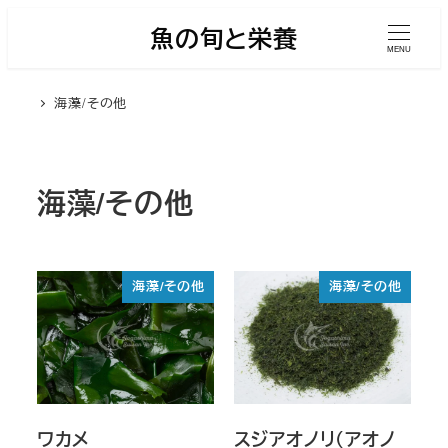
メ
魚の旬と栄養
イ
MENU
ン
海藻/その他
コ
ン
テ
ン
海藻/その他
ツ
へ
移
海藻/その他
海藻/その他
動
ワカメ
スジアオノリ（アオノ