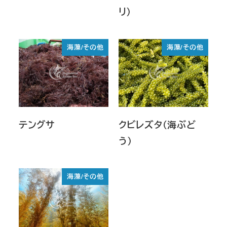
リ）
海藻/その他
海藻/その他
テングサ
クビレズタ（海ぶど
う）
海藻/その他